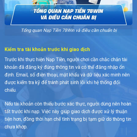
Tổng quan Nạp Tiền 78Win và điều cần chuẩn bị
Kiểm tra tài khoản trước khi giao dịch
Trước khi thực hiện Nạp Tiền, người chơi cần chắc chắn tài
khoản đã đăng ký đúng thông tin và có thể đăng nhập ổn
định. Email, số điện thoại, mật khẩu và dữ liệu xác minh nên
được kiểm tra kỹ để tránh phát sinh lỗi khi hệ thống đối
chiếu.
Nếu tài khoản còn thiếu bước xác thực, người dùng nên hoàn
tất trước khi nạp. Việc này giúp giao dịch được xử lý thuận
tiện hơn, đồng thời hạn chế tình trạng bị tạm giữ do thông tin
chưa khớp.