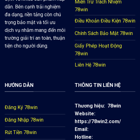
Miễn Trừ Trách Nhiệm
dẫn. Bên cạnh trải nghiệm
78win
đa dạng, nền tảng còn chú
Điều Khoản Điều Kiện 78win
trọng bảo mật và tối ưu
dịch vụ nhằm mang đến môi
Chính Sách Bảo Mật 78win
trường giải trí an toàn, thuận
tiện cho người dùng.
Giấy Phép Hoạt Động
78win
Liên Hệ 78win
HƯỚNG DẪN
THÔNG TIN LIÊN HỆ
Thương hiệu: 78win
Đăng Ký 78win
Website:
Đăng Nhập 78win
https://78win2.com/
Email:
Rút Tiền 78win
Hotline: