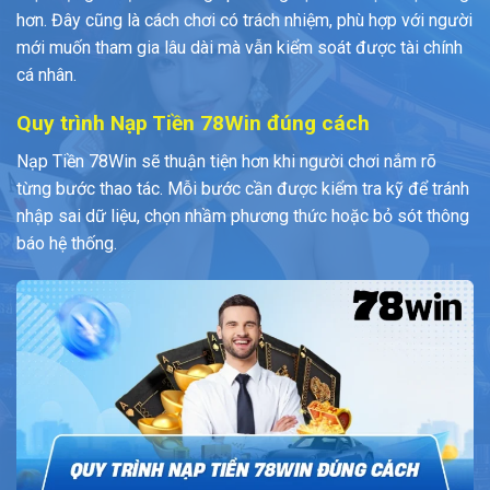
hơn. Đây cũng là cách chơi có trách nhiệm, phù hợp với người
mới muốn tham gia lâu dài mà vẫn kiểm soát được tài chính
cá nhân.
Quy trình Nạp Tiền 78Win đúng cách
Nạp Tiền 78Win sẽ thuận tiện hơn khi người chơi nắm rõ
từng bước thao tác. Mỗi bước cần được kiểm tra kỹ để tránh
nhập sai dữ liệu, chọn nhầm phương thức hoặc bỏ sót thông
báo hệ thống.