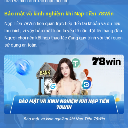
toán và hình ảnh xác nhận nếu có.
Bảo mật và kinh nghiệm khi Nạp Tiền 78Win
Nạp Tiền 78Win liên quan trực tiếp đến tài khoản và dữ liệu
tài chính, vì vậy bảo mật luôn là yếu tố cần đặt lên hàng đầu.
Người chơi nên kết hợp thao tác đúng quy trình với thói quen
sử dụng an toàn.
Bảo mật và kinh nghiệm khi Nạp Tiền 78Win