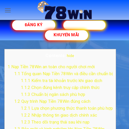
Skip
to
content
ĐĂNG KÝ
ĐĂNG NHẬP
KHUYẾN MÃI
Contents
[
hide
]
1
Nạp Tiền 78Win an toàn cho người chơi mới
1.1
Tổng quan Nạp Tiền 78Win và điều cần chuẩn bị
1.1.1
Kiểm tra tài khoản trước khi giao dịch
1.1.2
Chọn đúng kênh truy cập chính thức
1.1.3
Chuẩn bị ngân sách phù hợp
1.2
Quy trình Nạp Tiền 78Win đúng cách
1.2.1
Lựa chọn phương thức thanh toán phù hợp
1.2.2
Nhập thông tin giao dịch chính xác
1.2.3
Theo dõi trạng thái sau khi nạp