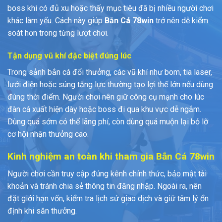
boss khi có đủ xu hoặc thấy mục tiêu đã bị nhiều người chơi
khác làm yếu. Cách này giúp
Bắn Cá 78win
trở nên dễ kiểm
soát hơn trong từng lượt chơi.
Tận dụng vũ khí đặc biệt đúng lúc
Trong sảnh bắn cá đổi thưởng, các vũ khí như bom, tia laser,
lưới điện hoặc súng tăng lực thường tạo lợi thế lớn nếu dùng
đúng thời điểm. Người chơi nên giữ công cụ mạnh cho lúc
đàn cá xuất hiện dày hoặc boss đi qua khu vực dễ ngắm.
Dùng quá sớm có thể lãng phí, còn dùng quá muộn lại bỏ lỡ
cơ hội nhận thưởng cao.
Kinh nghiệm an toàn khi tham gia Bắn Cá 78win
Người chơi cần truy cập đúng kênh chính thức, bảo mật tài
khoản và tránh chia sẻ thông tin đăng nhập. Ngoài ra, nên
đặt giới hạn vốn, kiểm tra lịch sử giao dịch và giữ tâm lý ổn
định khi săn thưởng.