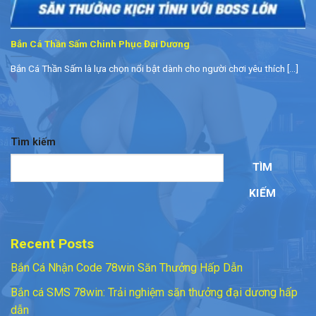
Bắn Cá Thần Sấm Chinh Phục Đại Dương
Bắn Cá Thần Sấm là lựa chọn nổi bật dành cho người chơi yêu thích [...]
Tìm kiếm
TÌM
KIẾM
Recent Posts
Bắn Cá Nhận Code 78win Săn Thưởng Hấp Dẫn
Bắn cá SMS 78win: Trải nghiệm săn thưởng đại dương hấp
dẫn