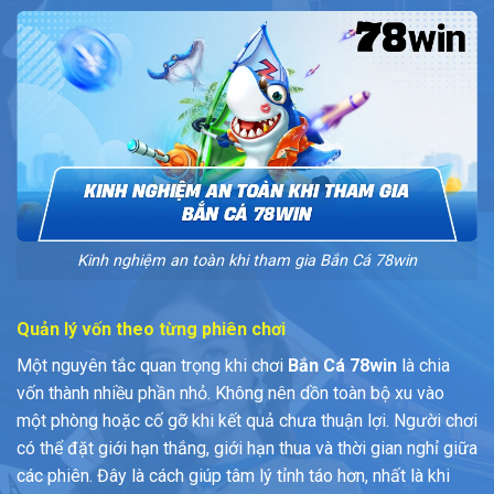
Kinh nghiệm an toàn khi tham gia Bắn Cá 78win
Quản lý vốn theo từng phiên chơi
Một nguyên tắc quan trọng khi chơi
Bắn Cá 78win
là chia
vốn thành nhiều phần nhỏ. Không nên dồn toàn bộ xu vào
một phòng hoặc cố gỡ khi kết quả chưa thuận lợi. Người chơi
có thể đặt giới hạn thắng, giới hạn thua và thời gian nghỉ giữa
các phiên. Đây là cách giúp tâm lý tỉnh táo hơn, nhất là khi