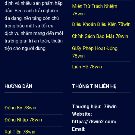
định và nhiều sản phẩm hấp
Miễn Trừ Trách Nhiệm
dẫn. Bên cạnh trải nghiệm
78win
đa dạng, nền tảng còn chú
Điều Khoản Điều Kiện 78win
trọng bảo mật và tối ưu
dịch vụ nhằm mang đến môi
Chính Sách Bảo Mật 78win
trường giải trí an toàn, thuận
tiện cho người dùng.
Giấy Phép Hoạt Động
78win
Liên Hệ 78win
HƯỚNG DẪN
THÔNG TIN LIÊN HỆ
Thương hiệu: 78win
Đăng Ký 78win
Website:
Đăng Nhập 78win
https://78win2.com/
Email:
Rút Tiền 78win