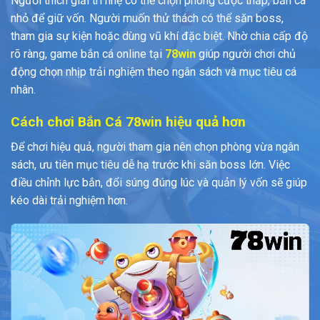
Người thích giải trí nhẹ có thể chọn phòng cược thấp, bắn cá
nhỏ để giữ vốn. Người muốn thử thách có thể săn boss,
tham gia sự kiện hoặc dùng vũ khí đặc biệt. Nhờ chia cấp độ
rõ ràng, game bắn cá online tại
78win
giúp người chơi chủ
động chọn nhịp trải nghiệm theo ngân sách và mục tiêu cá
nhân.
Cách chơi Bắn Cá 78win hiệu quả hơn
Để chơi hiệu quả, người tham gia nên chọn phòng vừa ngân
sách, ưu tiên mục tiêu dễ hạ trước khi săn boss lớn. Việc
điều chỉnh lực bắn, đổi súng đúng lúc và quản lý vốn sẽ giúp
kéo dài trải nghiệm hơn.