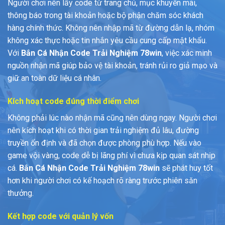
Người chơi nên lấy code từ trang chủ, mục khuyến mãi,
thông báo trong tài khoản hoặc bộ phận chăm sóc khách
hàng chính thức. Không nên nhập mã từ đường dẫn lạ, nhóm
không xác thực hoặc tin nhắn yêu cầu cung cấp mật khẩu.
Với
Bắn Cá Nhận Code Trải Nghiệm 78win
, việc xác minh
nguồn nhận mã giúp bảo vệ tài khoản, tránh rủi ro giả mạo và
giữ an toàn dữ liệu cá nhân.
Kích hoạt code đúng thời điểm chơi
Không phải lúc nào nhận mã cũng nên dùng ngay. Người chơi
nên kích hoạt khi có thời gian trải nghiệm đủ lâu, đường
truyền ổn định và đã chọn được phòng phù hợp. Nếu vào
game vội vàng, code dễ bị lãng phí vì chưa kịp quan sát nhịp
cá.
Bắn Cá Nhận Code Trải Nghiệm 78win
sẽ phát huy tốt
hơn khi người chơi có kế hoạch rõ ràng trước phiên săn
thưởng.
Kết hợp code với quản lý vốn