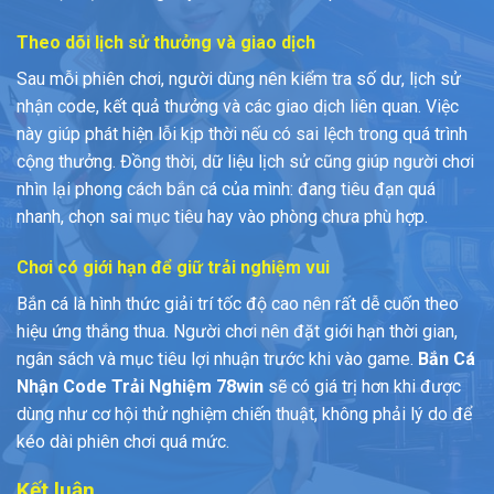
Theo dõi lịch sử thưởng và giao dịch
Sau mỗi phiên chơi, người dùng nên kiểm tra số dư, lịch sử
nhận code, kết quả thưởng và các giao dịch liên quan. Việc
này giúp phát hiện lỗi kịp thời nếu có sai lệch trong quá trình
cộng thưởng. Đồng thời, dữ liệu lịch sử cũng giúp người chơi
nhìn lại phong cách bắn cá của mình: đang tiêu đạn quá
nhanh, chọn sai mục tiêu hay vào phòng chưa phù hợp.
Chơi có giới hạn để giữ trải nghiệm vui
Bắn cá là hình thức giải trí tốc độ cao nên rất dễ cuốn theo
hiệu ứng thắng thua. Người chơi nên đặt giới hạn thời gian,
ngân sách và mục tiêu lợi nhuận trước khi vào game.
Bắn Cá
Nhận Code Trải Nghiệm 78win
sẽ có giá trị hơn khi được
dùng như cơ hội thử nghiệm chiến thuật, không phải lý do để
kéo dài phiên chơi quá mức.
Kết luận