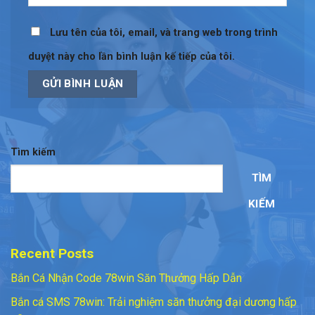
Lưu tên của tôi, email, và trang web trong trình
duyệt này cho lần bình luận kế tiếp của tôi.
Tìm kiếm
TÌM
KIẾM
Recent Posts
Bắn Cá Nhận Code 78win Săn Thưởng Hấp Dẫn
Bắn cá SMS 78win: Trải nghiệm săn thưởng đại dương hấp