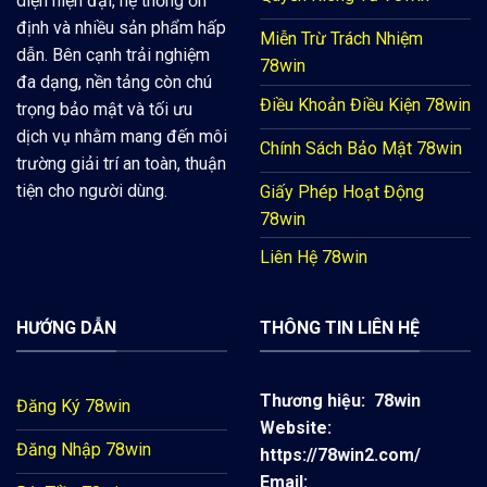
diện hiện đại, hệ thống ổn
định và nhiều sản phẩm hấp
Miễn Trừ Trách Nhiệm
dẫn. Bên cạnh trải nghiệm
78win
đa dạng, nền tảng còn chú
Điều Khoản Điều Kiện 78win
trọng bảo mật và tối ưu
dịch vụ nhằm mang đến môi
Chính Sách Bảo Mật 78win
trường giải trí an toàn, thuận
tiện cho người dùng.
Giấy Phép Hoạt Động
78win
Liên Hệ 78win
HƯỚNG DẪN
THÔNG TIN LIÊN HỆ
Thương hiệu: 78win
Đăng Ký 78win
Website:
Đăng Nhập 78win
https://78win2.com/
Email: