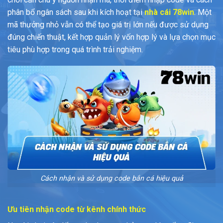
phân bổ ngân sách sau khi kích hoạt tại
nhà cái 78win
. Một
mã thưởng nhỏ vẫn có thể tạo giá trị lớn nếu được sử dụng
đúng chiến thuật, kết hợp quản lý vốn hợp lý và lựa chọn mục
tiêu phù hợp trong quá trình trải nghiệm.
Cách nhận và sử dụng code bắn cá hiệu quả
Ưu tiên nhận code từ kênh chính thức