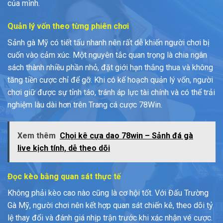
của mình.
Quản lý vốn theo từng phiên chơi
Sảnh gà Mỹ có tiết tấu nhanh nên rất dễ khiến người chơi bị
cuốn vào cảm xúc. Một nguyên tắc quan trọng là chia ngân
sách thành nhiều phần nhỏ, đặt giới hạn thắng thua và không
tăng tiền cược chỉ để gỡ. Khi có kế hoạch quản lý vốn, người
chơi giữ được sự tỉnh táo, tránh áp lực tài chính và có thể trải
nghiệm lâu dài hơn trên Trang cá cược 78Win.
Xem thêm
Chọi kê cựa dao 78win – Sảnh đá gà
live kịch tính, dễ theo dõi
Đọc kèo bằng quan sát thực tế
Không phải kèo cao nào cũng là cơ hội tốt. Với Đấu Trường
Gà Mỹ, người chơi nên kết hợp quan sát chiến kê, theo dõi tỷ
lệ thay đổi và đánh giá nhịp trận trước khi xác nhận vé cược.