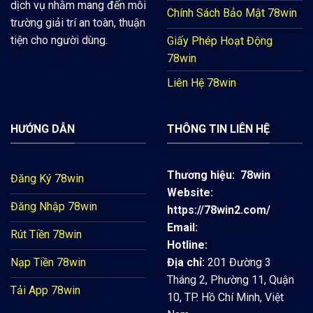
dịch vụ nhằm mang đến môi
Chính Sách Bảo Mật 78win
trường giải trí an toàn, thuận
tiện cho người dùng.
Giấy Phép Hoạt Động
78win
Liên Hệ 78win
HƯỚNG DẪN
THÔNG TIN LIÊN HỆ
Thương hiệu: 78win
Đăng Ký 78win
Website:
Đăng Nhập 78win
https://78win2.com/
Email:
Rút Tiền 78win
Hotline:
Nạp Tiền 78win
Địa chỉ:
201 Đường 3
Tháng 2, Phường 11, Quận
Tải App 78win
10, TP. Hồ Chí Minh, Việt