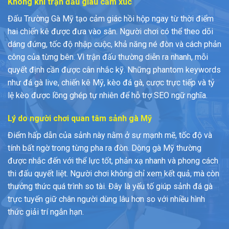
Không khí trận đấu giàu cảm xúc
Đấu Trường Gà Mỹ tạo cảm giác hồi hộp ngay từ thời điểm
hai chiến kê được đưa vào sân. Người chơi có thể theo dõi
dáng đứng, tốc độ nhập cuộc, khả năng né đòn và cách phản
công của từng bên. Vì trận đấu thường diễn ra nhanh, mỗi
quyết định cần được cân nhắc kỹ. Những phantom keywords
như đá gà live, chiến kê Mỹ, kèo đá gà, cược trực tiếp và tỷ
lệ kèo được lồng ghép tự nhiên để hỗ trợ SEO ngữ nghĩa.
Lý do người chơi quan tâm sảnh gà Mỹ
Điểm hấp dẫn của sảnh này nằm ở sự mạnh mẽ, tốc độ và
tính bất ngờ trong từng pha ra đòn. Dòng gà Mỹ thường
được nhắc đến với thể lực tốt, phản xạ nhanh và phong cách
thi đấu quyết liệt. Người chơi không chỉ xem kết quả, mà còn
thưởng thức quá trình so tài. Đây là yếu tố giúp sảnh đá gà
trực tuyến giữ chân người dùng lâu hơn so với nhiều hình
thức giải trí ngắn hạn.