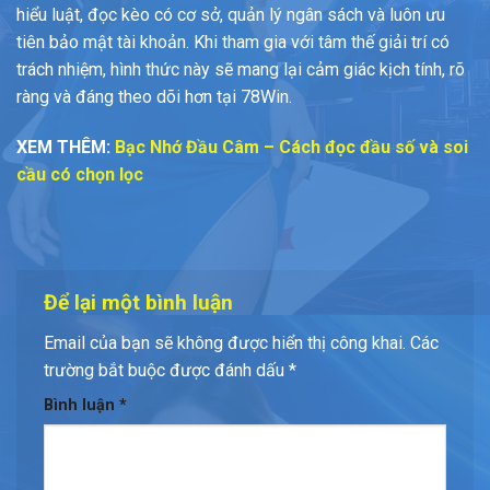
hiểu luật, đọc kèo có cơ sở, quản lý ngân sách và luôn ưu
tiên bảo mật tài khoản. Khi tham gia với tâm thế giải trí có
trách nhiệm, hình thức này sẽ mang lại cảm giác kịch tính, rõ
ràng và đáng theo dõi hơn tại 78Win.
XEM THÊM:
Bạc Nhớ Đầu Câm – Cách đọc đầu số và soi
cầu có chọn lọc
Để lại một bình luận
Email của bạn sẽ không được hiển thị công khai.
Các
trường bắt buộc được đánh dấu
*
Bình luận
*