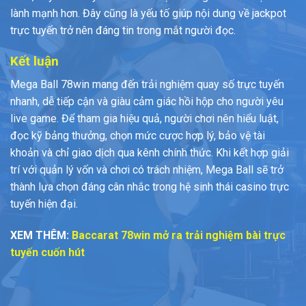
lành mạnh hơn. Đây cũng là yếu tố giúp nội dung về jackpot
trực tuyến trở nên đáng tin trong mắt người đọc.
Kết luận
Mega Ball 78win mang đến trải nghiệm quay số trực tuyến
nhanh, dễ tiếp cận và giàu cảm giác hồi hộp cho người yêu
live game. Để tham gia hiệu quả, người chơi nên hiểu luật,
đọc kỹ bảng thưởng, chọn mức cược hợp lý, bảo vệ tài
khoản và chỉ giao dịch qua kênh chính thức. Khi kết hợp giải
trí với quản lý vốn và chơi có trách nhiệm, Mega Ball sẽ trở
thành lựa chọn đáng cân nhắc trong hệ sinh thái casino trực
tuyến hiện đại.
XEM THÊM:
Baccarat 78win mở ra trải nghiệm bài trực
tuyến cuốn hút