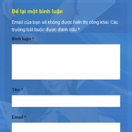
Để lại một bình luận
Email của bạn sẽ không được hiển thị công khai.
Các
trường bắt buộc được đánh dấu
*
Bình luận
*
Tên
*
Email
*