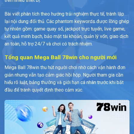
trên nhiều thiết bị.
Bài viết phân tích theo hướng trải nghiệm thực tế, tránh lặp
lại nội dung đối thủ. Các phantom keywords được lồng ghép
tự nhiên gồm: game quay số, jackpot trực tuyến, live game,
kết quả minh bạch, bảo mật tài khoản, quản lý vốn, giao dịch
an toàn, hỗ trợ 24/7 và chơi có trách nhiệm.
Tổng quan Mega Ball 78win cho người mới
Mega Ball 78win thu hút người chơi nhờ cách vận hành đơn
giản nhưng vẫn tạo cảm giác hồi hộp. Người tham gia cần
hiểu rõ luật, bảng thưởng và giới hạn cá nhân trước khi bắt
đầu để tránh quyết định theo cảm xúc.