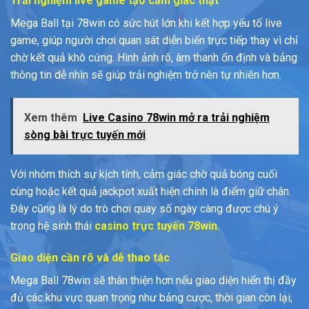
Trải nghiệm live game tạo cảm giác thật
Mega Ball tại 78win có sức hút lớn khi kết hợp yếu tố live
game, giúp người chơi quan sát diễn biến trực tiếp thay vì chỉ
chờ kết quả khô cứng. Hình ảnh rõ, âm thanh ổn định và bảng
thông tin dễ nhìn sẽ giúp trải nghiệm trở nên tự nhiên hơn.
Xem thêm
Live Casino 78win mở ra trải nghiệm
sòng bài trực tuyến mới
Với nhóm thích sự kịch tính, cảm giác chờ quả bóng cuối
cùng hoặc kết quả jackpot xuất hiện chính là điểm giữ chân.
Đây cũng là lý do trò chơi quay số ngày càng được chú ý
trong hệ sinh thái
casino trực tuyến 78win
.
Giao diện cần rõ và dễ thao tác
Mega Ball 78win sẽ thân thiện hơn nếu giao diện hiển thị đầy
đủ các khu vực quan trọng như bảng cược, thời gian còn lại,