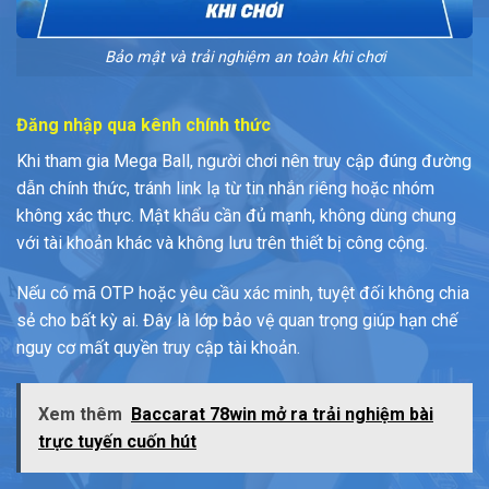
Bảo mật và trải nghiệm an toàn khi chơi
Đăng nhập qua kênh chính thức
Khi tham gia Mega Ball, người chơi nên truy cập đúng đường
dẫn chính thức, tránh link lạ từ tin nhắn riêng hoặc nhóm
không xác thực. Mật khẩu cần đủ mạnh, không dùng chung
với tài khoản khác và không lưu trên thiết bị công cộng.
Nếu có mã OTP hoặc yêu cầu xác minh, tuyệt đối không chia
sẻ cho bất kỳ ai. Đây là lớp bảo vệ quan trọng giúp hạn chế
nguy cơ mất quyền truy cập tài khoản.
Xem thêm
Baccarat 78win mở ra trải nghiệm bài
trực tuyến cuốn hút