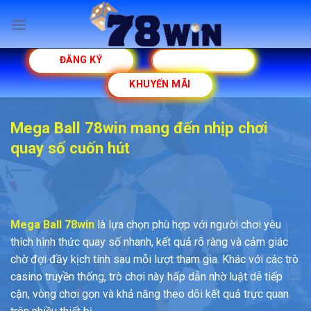
Skip
to
content
ĐĂNG KÝ
ĐĂNG NHẬP
KHUYẾN MÃI
Mega Ball 78win mang đến nhịp chơi
quay số cuốn hút
Mega Ball 78win
là lựa chọn phù hợp với người chơi yêu
thích hình thức quay số nhanh, kết quả rõ ràng và cảm giác
chờ đợi đầy kịch tính sau mỗi lượt tham gia. Khác với các trò
casino truyền thống, trò chơi này hấp dẫn nhờ luật dễ tiếp
cận, vòng chơi gọn và khả năng theo dõi kết quả trực quan