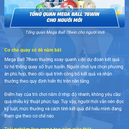
Tổng quan Mega Ball 78win cho người mới
Cơ chế quay số dễ nắm bắt
Mega Ball 78win thường xoay quanh việc dự đoán kết quả
từ hệ thống quay số trực tuyến. Người chơi lựa chọn phương
án phù hợp, theo dõi quá trình công bố kết quả và nhận
thưởng theo quy định hiển thị trên nền tảng.
Điểm hay của trò chơi nằm ở nhịp độ nhanh, không yêu cầu
quá nhiều kỹ thuật phức tạp. Tuy vậy, người mới vẫn nên đọc
kỹ luật, mức thưởng và cách tính kết quả để hiểu mình đang
tham gia theo cơ chế nào.