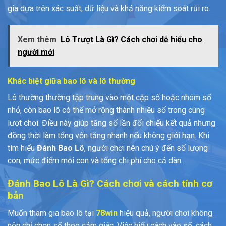
gia dựa trên xác suất, dữ liệu và khả năng kiểm soát rủi ro.
Xem thêm
Lô Trượt Là Gì? Cách chơi dễ hiểu cho
người mới
Khác biệt giữa bao lô và lô thường
Lô thường thường tập trung vào một cặp số hoặc nhóm số
nhỏ, còn bao lô có thể mở rộng thành nhiều số trong cùng
lượt chơi. Điều này giúp tăng số lần đối chiếu kết quả nhưng
đồng thời làm tổng vốn tăng nhanh nếu không giới hạn. Khi
tìm hiểu
Đánh Bao Lô
, người chơi nên chú ý đến số lượng
con, mức điểm mỗi con và tổng chi phí cho cả dàn.
Đánh Bao Lô Là Gì? Cách chơi và cách tính cơ
bản
Muốn tham gia bao lô tại
78win
hiệu quả, người chơi không
nên chỉ chọn số theo cảm giác. Việc hiểu cách vào số, cách