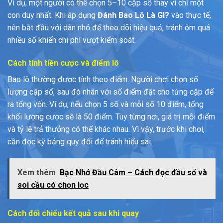
Ví dụ, một người có thể chọn 5–10 cặp số thay vì chỉ một
con duy nhất. Khi áp dụng
Đánh Bao Lô Là Gì?
vào thực tế,
nên bắt đầu với dàn nhỏ để theo dõi hiệu quả, tránh ôm quá
nhiều số khiến chi phí vượt kiểm soát.
Cách tính tiền cược và điểm lô
Bao lô thường được tính theo điểm. Người chơi chọn số
lượng cặp số, sau đó nhân với số điểm đặt cho từng cặp để
ra tổng vốn. Ví dụ, nếu chọn 5 số và mỗi số 10 điểm, tổng
khối lượng cược sẽ là 50 điểm. Tùy từng nơi, giá trị mỗi điểm
và tỷ lệ trả thưởng có thể khác nhau. Vì vậy, trước khi chơi,
cần đọc kỹ bảng quy đổi để tránh hiểu sai.
Xem thêm
Bạc Nhớ Đầu Câm – Cách đọc đầu số và
soi cầu có chọn lọc
Cách đối chiếu kết quả sau khi quay