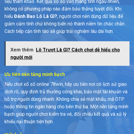
liệu tham khảo. Kết quả xổ số vẫn mang tính ngẫu nhiên,
không có phương pháp nào đảm bảo thắng tuyệt đối. Khi
hiểu
Đánh Bao Lô Là Gì?
, người chơi nên dùng dữ liệu để
giảm cảm tính chứ không biến nó thành niềm tin chắc chắn.
Cách tiếp cận tỉnh táo sẽ giúp trải nghiệm lâu dài hơn.
Xem thêm
Lô Trượt Là Gì? Cách chơi dễ hiểu cho
người mới
Ưu tiên nền tảng minh bạch
Nếu chơi xổ số online 78win, hãy ưu tiên nơi có lịch sử giao
dịch rõ, quy định trả thưởng công khai, bảo mật tài khoản và
hỗ trợ người dùng nhanh. Không chia sẻ mật khẩu, mã OTP
hoặc thông tin ngân hàng cho bên thứ ba. Một nền tảng minh
bạch giúp người chơi kiểm tra vé, đối chiếu kết quả và xử lý
khiếu nại thuận tiện hơn.