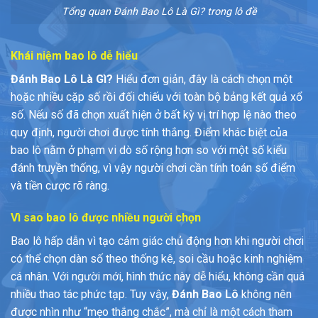
Tổng quan Đánh Bao Lô Là Gì? trong lô đề
Khái niệm bao lô dễ hiểu
Đánh Bao Lô Là Gì?
Hiểu đơn giản, đây là cách chọn một
hoặc nhiều cặp số rồi đối chiếu với toàn bộ bảng kết quả xổ
số. Nếu số đã chọn xuất hiện ở bất kỳ vị trí hợp lệ nào theo
quy định, người chơi được tính thắng. Điểm khác biệt của
bao lô nằm ở phạm vi dò số rộng hơn so với một số kiểu
đánh truyền thống, vì vậy người chơi cần tính toán số điểm
và tiền cược rõ ràng.
Vì sao bao lô được nhiều người chọn
Bao lô hấp dẫn vì tạo cảm giác chủ động hơn khi người chơi
có thể chọn dàn số theo thống kê, soi cầu hoặc kinh nghiệm
cá nhân. Với người mới, hình thức này dễ hiểu, không cần quá
nhiều thao tác phức tạp. Tuy vậy,
Đánh Bao Lô
không nên
được nhìn như “mẹo thắng chắc”, mà chỉ là một cách tham