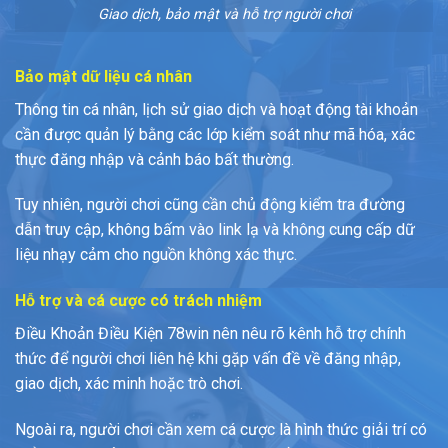
Giao dịch, bảo mật và hỗ trợ người chơi
Bảo mật dữ liệu cá nhân
Thông tin cá nhân, lịch sử giao dịch và hoạt động tài khoản
cần được quản lý bằng các lớp kiểm soát như mã hóa, xác
thực đăng nhập và cảnh báo bất thường.
Tuy nhiên, người chơi cũng cần chủ động kiểm tra đường
dẫn truy cập, không bấm vào link lạ và không cung cấp dữ
liệu nhạy cảm cho nguồn không xác thực.
Hỗ trợ và cá cược có trách nhiệm
Điều Khoản Điều Kiện 78win nên nêu rõ kênh hỗ trợ chính
thức để người chơi liên hệ khi gặp vấn đề về đăng nhập,
giao dịch, xác minh hoặc trò chơi.
Ngoài ra, người chơi cần xem cá cược là hình thức giải trí có