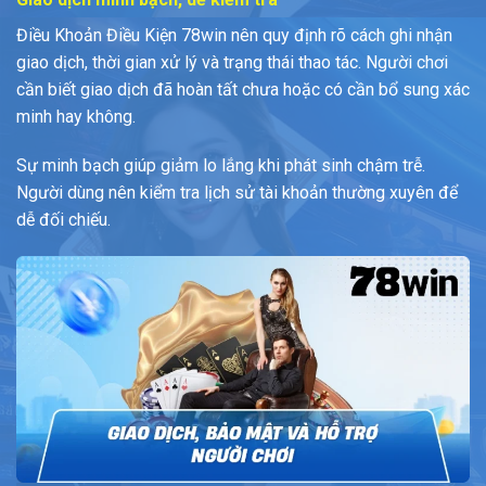
Điều Khoản Điều Kiện 78win nên quy định rõ cách ghi nhận
giao dịch, thời gian xử lý và trạng thái thao tác. Người chơi
cần biết giao dịch đã hoàn tất chưa hoặc có cần bổ sung xác
minh hay không.
Sự minh bạch giúp giảm lo lắng khi phát sinh chậm trễ.
Người dùng nên kiểm tra lịch sử tài khoản thường xuyên để
dễ đối chiếu.