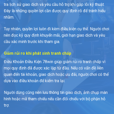
tra lịch sử giao dịch và yêu cầu hỗ trợ khi gặp lỗi kỹ thuật.
Đây là những quyền lợi cần được quy định rõ để tránh hiểu
nhầm.
Tuy nhiên, quyền lợi luôn đi kèm điều kiện cụ thể. Người chơi
nên đọc kỹ quy định khuyến mãi, giới hạn giao dịch và yêu
cầu xác minh trước khi tham gia.
Giảm rủi ro khi phát sinh tranh chấp
Điều Khoản Điều Kiện 78win giúp giảm rủi ro tranh chấp vì
mọi quy định đã được xác lập từ đầu. Nếu có vấn đề liên
quan đến tài khoản, giao dịch hoặc ưu đãi, người chơi có thể
dựa vào điều khoản để kiểm tra lại.
Người dùng cũng nên lưu thông tin giao dịch, ảnh chụp màn
hình hoặc mã tham chiếu nếu cần đối chiếu với bộ phận hỗ
trợ.