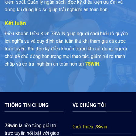
kiểm soát. Quản lý ngân sách, đọc kỹ điều kiện ưu đãi và
dừng lại đúng lúc sẽ giúp trải nghiệm an toàn hơn.
Kết luận
Điều Khoản Điều Kiện 78WIN giúp người chơi hiểu rõ quyền
lợi, nghĩa vụ và quy định cần tuân thủ khi tham gia cá cược
trực tuyến. Khi đọc kỹ điều khoản trước khi sử dụng, người
chơi sẽ chủ động hơn trong mọi thao tác, giảm rủi ro tranh
chấp và có trải nghiệm an toàn hơn tại
78WIN
.
THÔNG TIN CHUNG
VỀ CHÚNG TÔI
78win
là nền tảng giải trí
Giới Thiệu 78win
trực tuyến nổi bật với giao