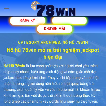
Skip
to
content
ĐĂNG KÝ
ĐĂNG NHẬP
KHUYẾN MÃI
CATEGORY ARCHIVES:
NỔ HŨ 78WIN
Nổ hũ 78win mở ra trải nghiệm jackpot
hiện đại
Nổ Hũ 78win
là lựa chọn phù hợp với người chơi yêu thích
nhịp quay nhanh, hiệu ứng sinh động và cảm giác chờ đợi
jackpot sau từng lượt chơi. Thay vì chỉ tập trung vào cơ hội
nhận thưởng, người dùng nên hiểu rõ luật quay, bảng trả
thưởng, cách quản lý vốn và yếu tố bảo mật tài khoản trước
khi tham gia. Bài viết được triển khai theo hướng thực tế,
lồng ghép các phantom keywords như quay hũ trực tuyến,