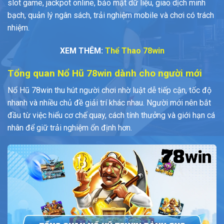
slot game, jackpot online, bảo mật dữ liệu, giao dịch minh
bạch, quản lý ngân sách, trải nghiệm mobile và chơi có trách
nhiệm.
XEM THÊM:
Thể Thao 78win
Tổng quan Nổ Hũ 78win dành cho người mới
Nổ Hũ 78win thu hút người chơi nhờ luật dễ tiếp cận, tốc độ
nhanh và nhiều chủ đề giải trí khác nhau. Người mới nên bắt
đầu từ việc hiểu cơ chế quay, cách tính thưởng và giới hạn cá
nhân để giữ trải nghiệm ổn định hơn.