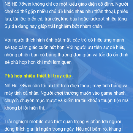
Nổ Hũ 78win không chỉ có một kiểu giao diện cố định. Người
chơi có thể gặp nhiều chủ đề khác nhau như thần thoại, phiêu
lưu, tài lộc, biển cả, trái cây, kho báu hoặc jackpot nhiều tầng.
Sự đa dạng này giúp trải nghiệm bớt nhàm chán.
Với người thích hình ảnh bắt mắt, các trò có hiệu ứng mạnh
sẽ tạo cảm giác cuốn hút hơn. Với người ưu tiên sự dễ hiểu,
những phiên bản có bảng thưởng đơn giản và tốc độ ổn định
sẽ phù hợp hơn khi mới làm quen.
Phù hợp nhiều thiết bị truy cập
Nổ Hũ 78win cần tối ưu tốt trên điện thoại, máy tính bảng và
máy tính cá nhân. Người chơi thường muốn vào game nhanh,
chuyển chuyên mục mượt và kiểm tra tài khoản thuận tiện mà
không bị lỗi hiển thị.
Trải nghiệm mobile đặc biệt quan trọng vì phần lớn người
dùng thích giải trí ngắn trong ngày. Nếu nút bấm rõ, khung