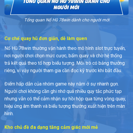
Tổng quan Nổ Hũ 78win dành cho người mới
Cơ chế quay hũ đơn giản, dễ làm quen
Nổ Hũ 78win thường vận hành theo mô hình slot trực tuyến,
nơi người chơi chọn mức cược, bấm quay và chờ hệ thống
trả kết quả theo tổ hợp biểu tượng. Mỗi trò có bảng thưởng
riêng, vì vậy người tham gia cần đọc kỹ trước khi bắt đầu.
Điểm hấp dẫn của nhóm game này nằm ở sự nhanh gọn.
Người chơi không cần ghi nhớ quá nhiều quy tắc phức tạp
nhưng vẫn có thể cảm nhận sự hồi hộp qua từng vòng quay,
hiệu ứng âm thanh và biểu tượng thưởng xuất hiện trên màn
hình.
Kho chủ đề đa dạng tăng cảm giác mới mẻ