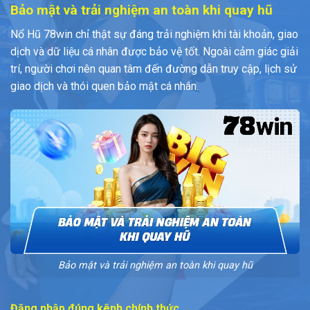
Bảo mật và trải nghiệm an toàn khi quay hũ
Nổ Hũ 78win chỉ thật sự đáng trải nghiệm khi tài khoản, giao
dịch và dữ liệu cá nhân được bảo vệ tốt. Ngoài cảm giác giải
trí, người chơi nên quan tâm đến đường dẫn truy cập, lịch sử
giao dịch và thói quen bảo mật cá nhân.
Bảo mật và trải nghiệm an toàn khi quay hũ
Đăng nhập đúng kênh chính thức