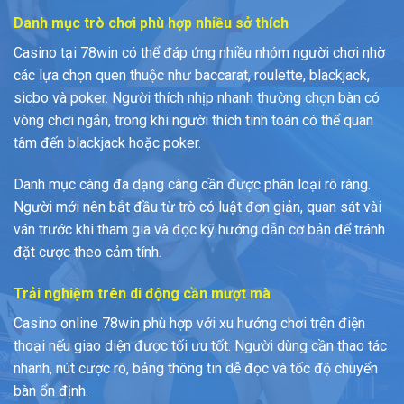
Danh mục trò chơi phù hợp nhiều sở thích
Casino tại 78win có thể đáp ứng nhiều nhóm người chơi nhờ
các lựa chọn quen thuộc như baccarat, roulette, blackjack,
sicbo và poker. Người thích nhịp nhanh thường chọn bàn có
vòng chơi ngắn, trong khi người thích tính toán có thể quan
tâm đến blackjack hoặc poker.
Danh mục càng đa dạng càng cần được phân loại rõ ràng.
Người mới nên bắt đầu từ trò có luật đơn giản, quan sát vài
ván trước khi tham gia và đọc kỹ hướng dẫn cơ bản để tránh
đặt cược theo cảm tính.
Trải nghiệm trên di động cần mượt mà
Casino online 78win phù hợp với xu hướng chơi trên điện
thoại nếu giao diện được tối ưu tốt. Người dùng cần thao tác
nhanh, nút cược rõ, bảng thông tin dễ đọc và tốc độ chuyển
bàn ổn định.