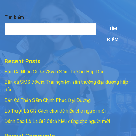
Tìm kiếm
TÌM
KIẾM
Recent Posts
Bắn Cá Nhận Code 78win Săn Thưởng Hấp Dẫn
Bắn cá SMS 78win: Trải nghiệm săn thưởng đại dương hấp
dẫn
Bắn Cá Thần Sấm Chinh Phục Đại Dương
Lô Trượt Là Gì? Cách chơi dễ hiểu cho người mới
Đánh Bao Lô Là Gì? Cách hiểu đúng cho người mới
Recent Comments