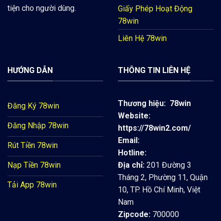
tiện cho người dùng.
Giấy Phép Hoạt Động
78win
Liên Hệ 78win
HƯỚNG DẪN
THÔNG TIN LIÊN HỆ
Thương hiệu: 78win
Đăng Ký 78win
Website:
Đăng Nhập 78win
https://78win2.com/
Email:
Rút Tiền 78win
Hotline:
Nạp Tiền 78win
Địa chỉ:
201 Đường 3
Tháng 2, Phường 11, Quận
Tải App 78win
10, TP. Hồ Chí Minh, Việt
Nam
Zipcode:
700000