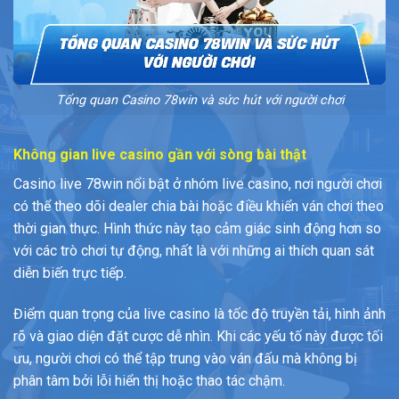
Tổng quan Casino 78win và sức hút với người chơi
Không gian live casino gần với sòng bài thật
Casino live 78win nổi bật ở nhóm live casino, nơi người chơi
có thể theo dõi dealer chia bài hoặc điều khiển ván chơi theo
thời gian thực. Hình thức này tạo cảm giác sinh động hơn so
với các trò chơi tự động, nhất là với những ai thích quan sát
diễn biến trực tiếp.
Điểm quan trọng của live casino là tốc độ truyền tải, hình ảnh
rõ và giao diện đặt cược dễ nhìn. Khi các yếu tố này được tối
ưu, người chơi có thể tập trung vào ván đấu mà không bị
phân tâm bởi lỗi hiển thị hoặc thao tác chậm.