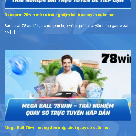
Baccarat 78win mở ra trải nghiệm bài trực tuyến cuốn hút
Baccarat 78win là lựa chọn phù hợp với người chơi yêu thích game bài
có [...]
Mega Ball 78win mang đến nhịp chơi quay số cuốn hút