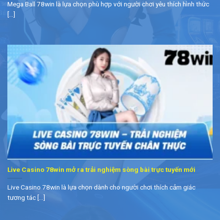
Mega Ball 78win là lựa chọn phù hợp với người chơi yêu thích hình thức
[...]
Live Casino 78win mở ra trải nghiệm sòng bài trực tuyến mới
Live Casino 78win là lựa chọn dành cho người chơi thích cảm giác
tương tác [...]