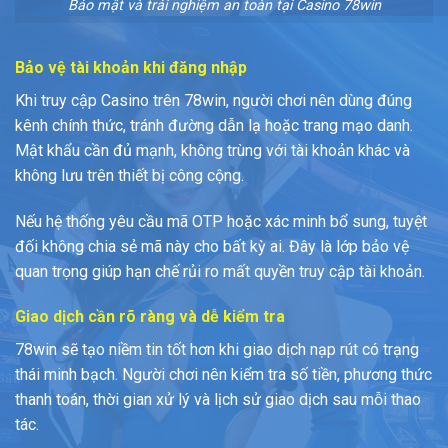
Bảo mật và trải nghiệm an toàn tại Casino 78win
Bảo vệ tài khoản khi đăng nhập
Khi truy cập Casino trên 78win, người chơi nên dùng đúng
kênh chính thức, tránh đường dẫn lạ hoặc trang mạo danh.
Mật khẩu cần đủ mạnh, không trùng với tài khoản khác và
không lưu trên thiết bị công cộng.
Nếu hệ thống yêu cầu mã OTP hoặc xác minh bổ sung, tuyệt
đối không chia sẻ mã này cho bất kỳ ai. Đây là lớp bảo vệ
quan trọng giúp hạn chế rủi ro mất quyền truy cập tài khoản.
Giao dịch cần rõ ràng và dễ kiểm tra
78win sẽ tạo niềm tin tốt hơn khi giao dịch nạp rút có trạng
thái minh bạch. Người chơi nên kiểm tra số tiền, phương thức
thanh toán, thời gian xử lý và lịch sử giao dịch sau mỗi thao
tác.